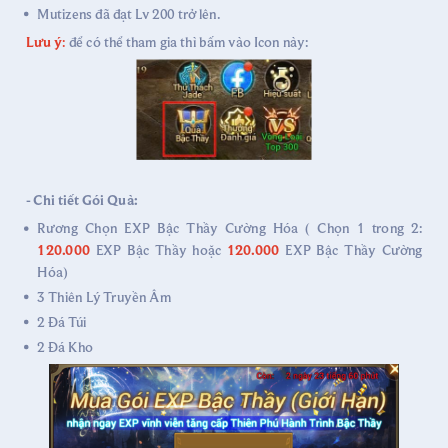
Mutizens đã đạt Lv 200 trở lên.
Lưu ý
:
để có thể tham gia thì bấm vào Icon này:
- Chi tiết Gói Quà:
Rương Chọn EXP Bậc Thầy Cường Hóa ( Chọn 1 trong 2:
120.000
EXP Bậc Thầy hoặc
120.000
EXP Bậc Thầy Cường
Hóa)
3 Thiên Lý Truyền Âm
2 Đá Túi
2 Đá Kho