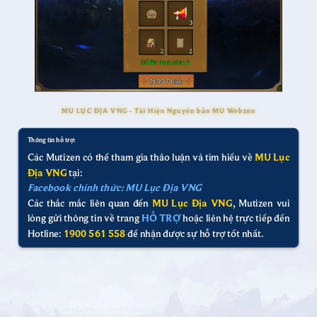
MU LỤC ĐỊA VNG - Tái Hiện Nguyên bản MU Webzen
Thông tin hỗ trợ:
Các Mutizen có thể tham gia thảo luận và tìm hiểu về
MU Lục
Địa VNG
tại:
Facebook chính thức: MU Lục Địa VNG
Các thắc mắc liên quan đến
MU Lục Địa VNG
, Mutizen vui
lòng gửi thông tin về trang
HỖ TRỢ
hoặc liên hệ trực tiếp đến
Hotline:
1900 561 558
để nhận được sự hỗ trợ tốt nhất.