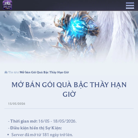
Tin tức
Mở bán Gói Quà Bậc Thầy Hạn Giờ
/
/
MỞ BÁN GÓI QUÀ BẬC THẦY HẠN
GIỜ
15/05/2026
-
Thời gian mở:
16/05 - 18/05/2026.
-
Điều kiện hiển thị Sự Kiện:
Server đã mở từ 181 ngày trở lên.