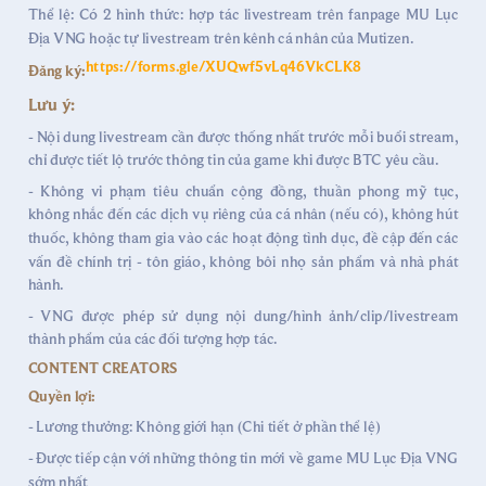
Thể lệ: Có 2 hình thức: hợp tác livestream trên fanpage MU Lục
Địa VNG hoặc tự livestream trên kênh cá nhân của Mutizen.
https://forms.gle/XUQwf5vLq46VkCLK8
Đăng ký:
Lưu ý:
- Nội dung livestream cần được thống nhất trước mỗi buổi stream,
chỉ được tiết lộ trước thông tin của game khi được BTC yêu cầu.
- Không vi phạm tiêu chuẩn cộng đồng, thuần phong mỹ tục,
không nhắc đến các dịch vụ riêng của cá nhân (nếu có), không hút
thuốc, không tham gia vào các hoạt động tình dục, đề cập đến các
vấn đề chính trị - tôn giáo, không bôi nhọ sản phẩm và nhà phát
hành.
- VNG được phép sử dụng nội dung/hình ảnh/clip/livestream
thành phẩm của các đối tượng hợp tác.
CONTENT CREATORS
Quyền lợi:
- Lương thưởng: Không giới hạn (Chi tiết ở phần thể lệ)
- Được tiếp cận với những thông tin mới về game MU Lục Địa VNG
sớm nhất