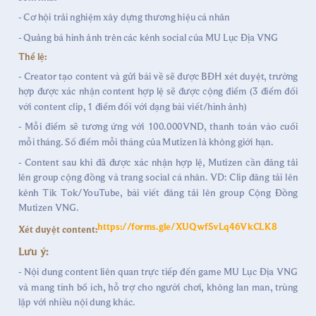
- Cơ hội trải nghiệm xây dựng thương hiệu cá nhân
- Quảng bá hình ảnh trên các kênh social của MU Lục Địa VNG
Thể lệ:
- Creator tạo content và gửi bài về sẽ được BĐH xét duyệt, trường
hợp được xác nhận content hợp lệ sẽ được cộng điểm (3 điểm đối
với content clip, 1 điểm đối với dạng bài viết/hình ảnh)
- Mỗi điểm sẽ tương ứng với 100.000VND, thanh toán vào cuối
mỗi tháng. Số điểm mỗi tháng của Mutizen là không giới hạn.
- Content sau khi đã được xác nhận hợp lệ, Mutizen cần đăng tải
lên group cộng đồng và trang social cá nhân. VD: Clip đăng tải lên
kênh Tik Tok/YouTube, bài viết đăng tải lên group Cộng Đồng
Mutizen VNG.
https://forms.gle/XUQwf5vLq46VkCLK8
Xét duyệt content:
Lưu ý:
- Nội dung content liên quan trực tiếp đến game MU Lục Địa VNG
và mang tính bổ ích, hỗ trợ cho người chơi, không lan man, trùng
lặp với nhiều nội dung khác.