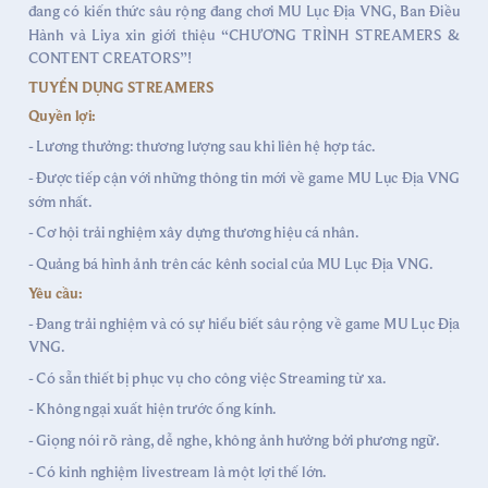
đang có kiến thức sâu rộng đang chơi MU Lục Địa VNG, Ban Điều
Hành và Liya xin giới thiệu “CHƯƠNG TRÌNH STREAMERS &
CONTENT CREATORS”!
TUYỂN DỤNG STREAMERS
Quyền lợi:
- Lương thưởng: thương lượng sau khi liên hệ hợp tác.
- Được tiếp cận với những thông tin mới về game MU Lục Địa VNG
sớm nhất.
- Cơ hội trải nghiệm xây dựng thương hiệu cá nhân.
- Quảng bá hình ảnh trên các kênh social của MU Lục Địa VNG.
Yêu cầu:
- Đang trải nghiệm và có sự hiểu biết sâu rộng về game MU Lục Địa
VNG.
- Có sẵn thiết bị phục vụ cho công việc Streaming từ xa.
- Không ngại xuất hiện trước ống kính.
- Giọng nói rõ ràng, dễ nghe, không ảnh hưởng bởi phương ngữ.
- Có kinh nghiệm livestream là một lợi thế lớn.